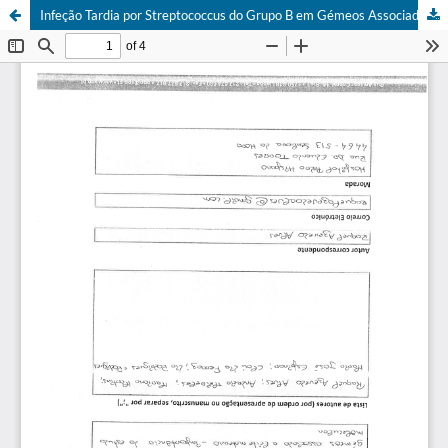
Infeção Tardia por Streptococcus do Grupo B em Gémeos Associada a Leite Materno: Importância do Estudo Molecular