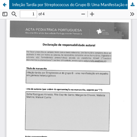
Infeção Tardia por Streptococcus do Grupo B: Uma Manifestação em Espelho em Gémeos Heterozigóticos