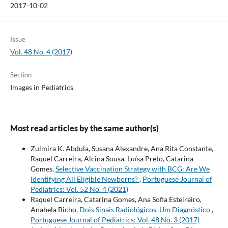
2017-10-02
Issue
Vol. 48 No. 4 (2017)
Section
Images in Pediatrics
Most read articles by the same author(s)
Zulmira K. Abdula, Susana Alexandre, Ana Rita Constante,
Raquel Carreira, Alcina Sousa, Luísa Preto, Catarina
Gomes,
Selective Vaccination Strategy with BCG: Are We
Identifying All Eligible Newborns?
,
Portuguese Journal of
Pediatrics: Vol. 52 No. 4 (2021)
Raquel Carreira, Catarina Gomes, Ana Sofia Esteireiro,
Anabela Bicho,
Dois Sinais Radiológicos, Um Diagnóstico
,
Portuguese Journal of Pediatrics: Vol. 48 No. 3 (2017)