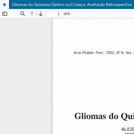
Gliomas do Quiasma Óptico na Criança: Avaliação Retrospectiva