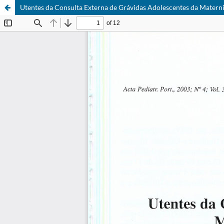
Utentes da Consulta Externa de Grávidas Adolescentes da Matern